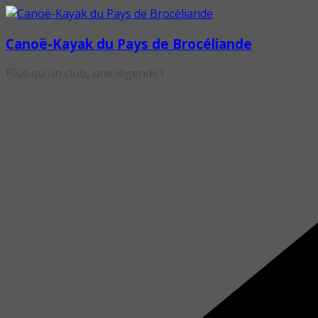
Passer
au
Canoë-Kayak du Pays de Brocéliande
contenu
Plus qu'un club, une légende !