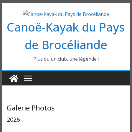
Passer
au
Canoë-Kayak du Pays
contenu
de Brocéliande
Plus qu'un club, une légende !
Galerie Photos
2026