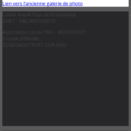
Lien vers l’ancienne galerie de photo
Canoë-Kayak Pays de Brocéliande
SIRET : 34824992100019
Association Loi de 1901 - W353003327
5 route d’Iffendic
35160 MONTFORT-SUR-MEU