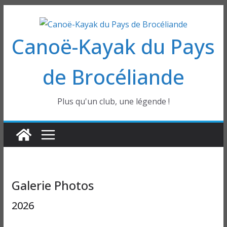
Passer
au
Canoë-Kayak du Pays
contenu
de Brocéliande
Plus qu'un club, une légende !
Galerie Photos
2026