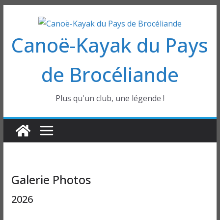
Passer
au
Canoë-Kayak du Pays
contenu
de Brocéliande
Plus qu'un club, une légende !
Galerie Photos
2026