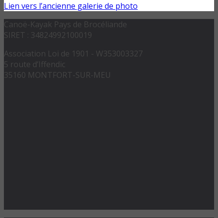
Lien vers l’ancienne galerie de photo
Canoë-Kayak Pays de Brocéliande
SIRET : 34824992100019
Association Loi de 1901 - W353003327
5 route d’Iffendic
35160 MONTFORT-SUR-MEU