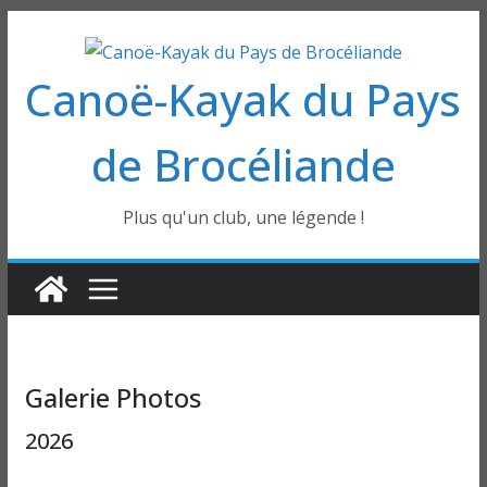
Passer
au
Canoë-Kayak du Pays
contenu
de Brocéliande
Plus qu'un club, une légende !
Galerie Photos
2026