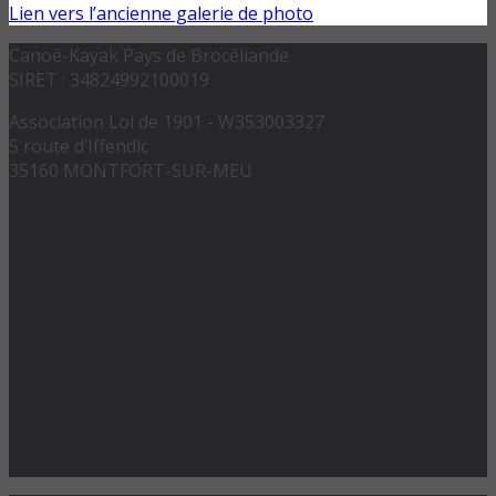
Lien vers l’ancienne galerie de photo
Canoë-Kayak Pays de Brocéliande
SIRET : 34824992100019
Association Loi de 1901 - W353003327
5 route d’Iffendic
35160 MONTFORT-SUR-MEU