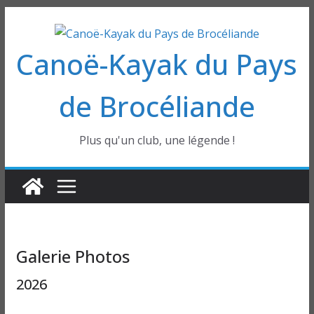
Passer
au
Canoë-Kayak du Pays
contenu
de Brocéliande
Plus qu'un club, une légende !
Galerie Photos
2026