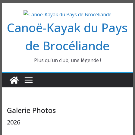
Passer
au
Canoë-Kayak du Pays
contenu
de Brocéliande
Plus qu'un club, une légende !
Galerie Photos
2026