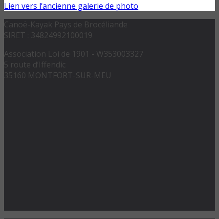
Lien vers l’ancienne galerie de photo
Canoë-Kayak Pays de Brocéliande
SIRET : 34824992100019
Association Loi de 1901 - W353003327
5 route d’Iffendic
35160 MONTFORT-SUR-MEU