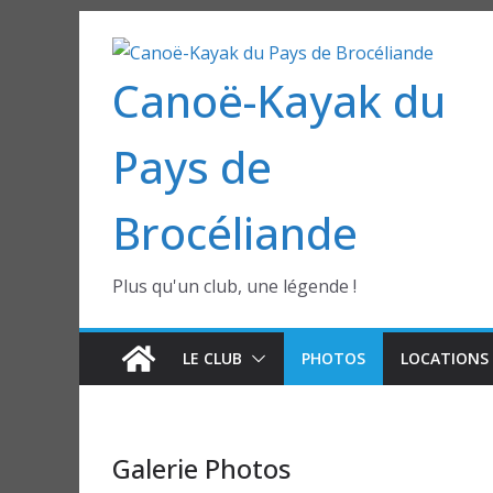
Passer
au
Canoë-Kayak du
contenu
Pays de
Brocéliande
Plus qu'un club, une légende !
LE CLUB
PHOTOS
LOCATIONS 
Galerie Photos