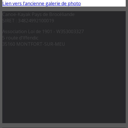
Lien vers l’ancienne galerie de photo
Canoë-Kayak Pays de Brocéliande
SIRET : 34824992100019
Association Loi de 1901 - W353003327
5 route d’Iffendic
35160 MONTFORT-SUR-MEU