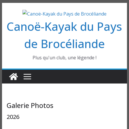
Passer
au
Canoë-Kayak du Pays
contenu
de Brocéliande
Plus qu'un club, une légende !
Galerie Photos
2026