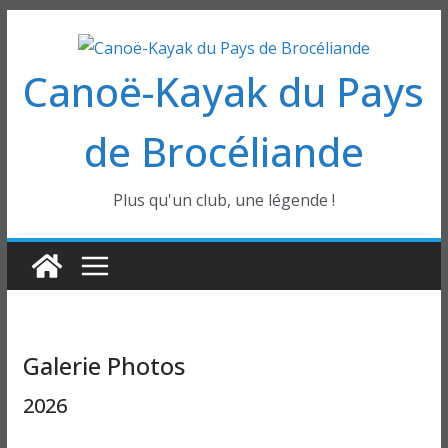
Passer
au
Canoë-Kayak du Pays
contenu
de Brocéliande
Plus qu'un club, une légende !
Galerie Photos
2026