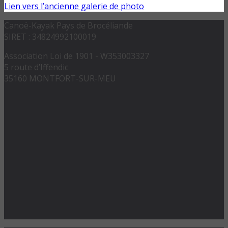
Lien vers l’ancienne galerie de photo
Canoë-Kayak Pays de Brocéliande
SIRET : 34824992100019
Association Loi de 1901 - W353003327
5 route d’Iffendic
35160 MONTFORT-SUR-MEU