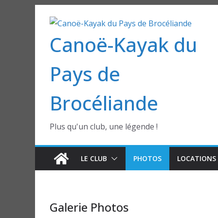
Passer
au
Canoë-Kayak du
contenu
Pays de
Brocéliande
Plus qu'un club, une légende !
LE CLUB
PHOTOS
LOCATIONS 
Galerie Photos