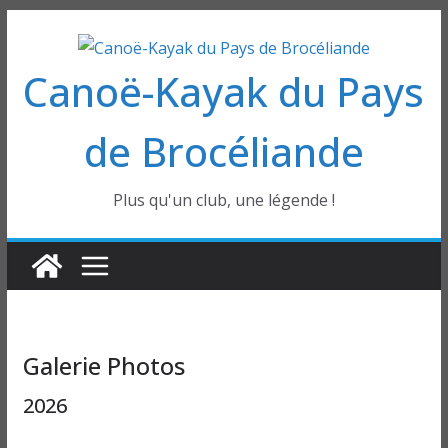
Passer
au
Canoë-Kayak du Pays
contenu
de Brocéliande
Plus qu'un club, une légende !
Galerie Photos
2026