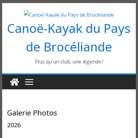
Passer
au
Canoë-Kayak du Pays
contenu
de Brocéliande
Plus qu'un club, une légende !
Galerie Photos
2026