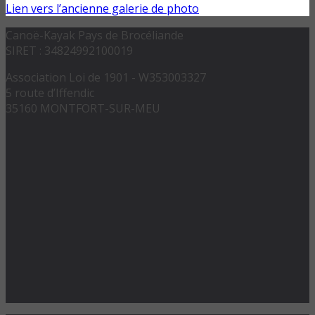
Lien vers l’ancienne galerie de photo
Canoë-Kayak Pays de Brocéliande
SIRET : 34824992100019
Association Loi de 1901 - W353003327
5 route d’Iffendic
35160 MONTFORT-SUR-MEU