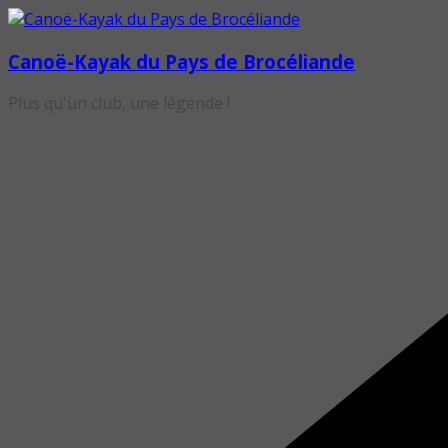
Passer
au
Canoë-Kayak du Pays de Brocéliande
contenu
Plus qu'un club, une légende !