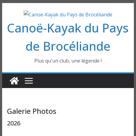
Passer
au
Canoë-Kayak du Pays
contenu
de Brocéliande
Plus qu'un club, une légende !
Galerie Photos
2026