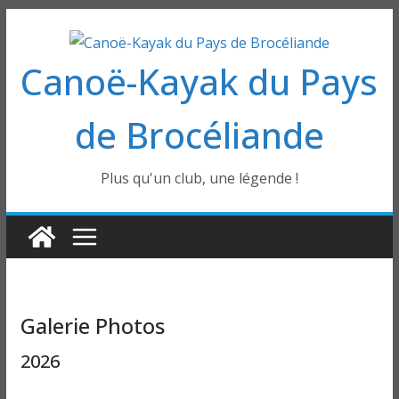
Passer
au
Canoë-Kayak du Pays
contenu
de Brocéliande
Plus qu'un club, une légende !
Galerie Photos
2026