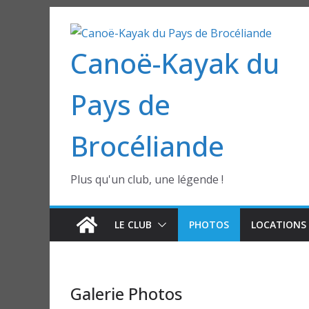
Passer
au
Canoë-Kayak du
contenu
Pays de
Brocéliande
Plus qu'un club, une légende !
LE CLUB
PHOTOS
LOCATIONS 
Galerie Photos