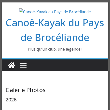
Passer
au
Canoë-Kayak du Pays
contenu
de Brocéliande
Plus qu'un club, une légende !
Galerie Photos
2026