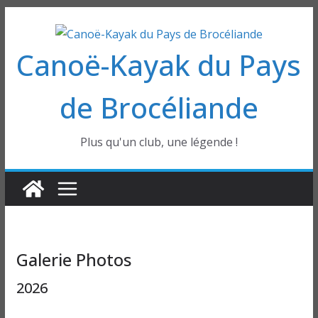
Passer
au
Canoë-Kayak du Pays
contenu
de Brocéliande
Plus qu'un club, une légende !
Galerie Photos
2026