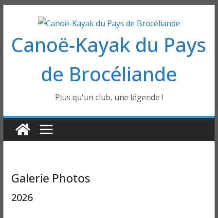
Passer
au
Canoë-Kayak du Pays
contenu
de Brocéliande
Plus qu'un club, une légende !
Galerie Photos
2026