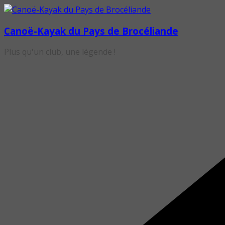
Passer
au
Canoë-Kayak du Pays de Brocéliande
contenu
Plus qu'un club, une légende !