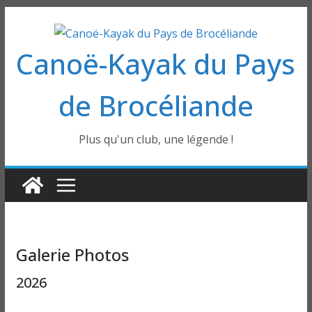
Passer
au
Canoë-Kayak du Pays
contenu
de Brocéliande
Plus qu'un club, une légende !
Galerie Photos
2026