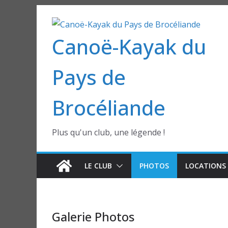
Passer
au
Canoë-Kayak du
contenu
Pays de
Brocéliande
Plus qu'un club, une légende !
LE CLUB
PHOTOS
LOCATIONS 
Galerie Photos