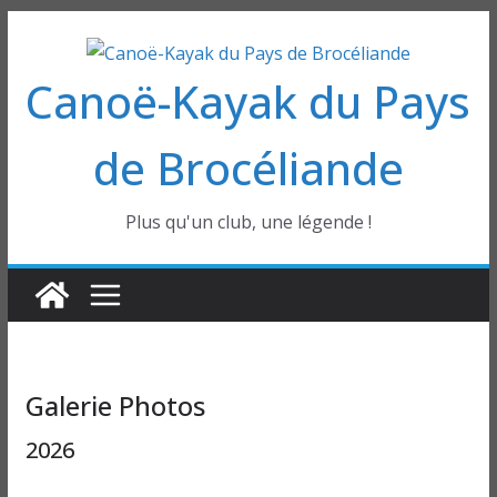
Passer
au
Canoë-Kayak du Pays
contenu
de Brocéliande
Plus qu'un club, une légende !
Galerie Photos
2026