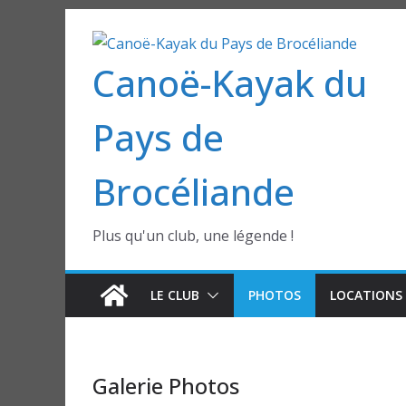
Passer
au
Canoë-Kayak du
contenu
Pays de
Brocéliande
Plus qu'un club, une légende !
LE CLUB
PHOTOS
LOCATIONS 
Galerie Photos