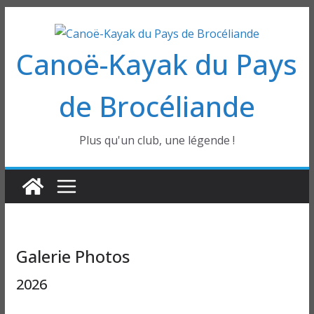
Passer
au
Canoë-Kayak du Pays
contenu
de Brocéliande
Plus qu'un club, une légende !
Galerie Photos
2026