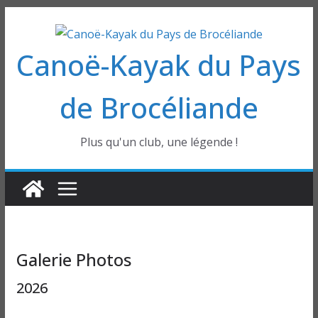
Passer
au
Canoë-Kayak du Pays
contenu
de Brocéliande
Plus qu'un club, une légende !
Galerie Photos
2026