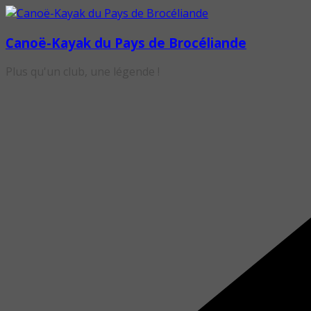
Passer
au
Canoë-Kayak du Pays de Brocéliande
contenu
Plus qu'un club, une légende !