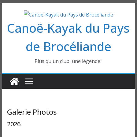
Passer
au
Canoë-Kayak du Pays
contenu
de Brocéliande
Plus qu'un club, une légende !
Galerie Photos
2026