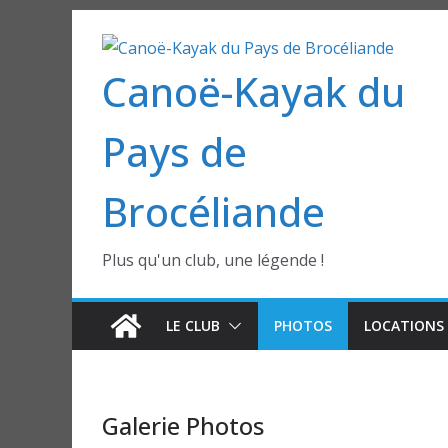
Passer
au
Canoë-Kayak du
contenu
Pays de
Brocéliande
Plus qu'un club, une légende !
LE CLUB
PHOTOS
LOCATIONS 
Galerie Photos