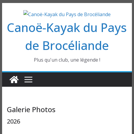
Passer
au
Canoë-Kayak du Pays
contenu
de Brocéliande
Plus qu'un club, une légende !
Galerie Photos
2026