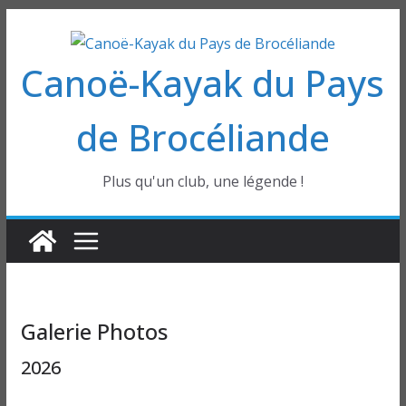
Passer
au
Canoë-Kayak du Pays
contenu
de Brocéliande
Plus qu'un club, une légende !
Galerie Photos
2026