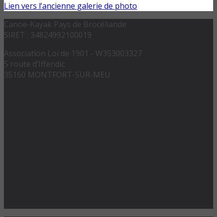
Lien vers l’ancienne galerie de photo
Canoë-Kayak Pays de Brocéliande
SIRET : 34824992100019
Association Loi de 1901 - W353003327
5 route d’Iffendic
35160 MONTFORT-SUR-MEU