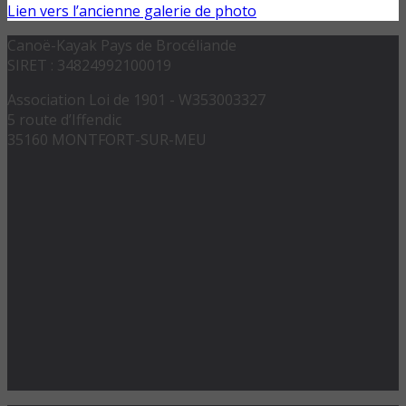
Lien vers l’ancienne galerie de photo
Canoë-Kayak Pays de Brocéliande
SIRET : 34824992100019
Association Loi de 1901 - W353003327
5 route d’Iffendic
35160 MONTFORT-SUR-MEU