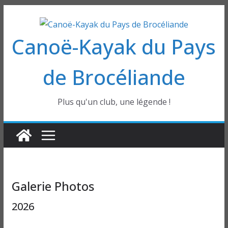
Passer
au
Canoë-Kayak du Pays
contenu
de Brocéliande
Plus qu'un club, une légende !
Galerie Photos
2026