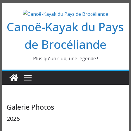
Passer
au
Canoë-Kayak du Pays
contenu
de Brocéliande
Plus qu'un club, une légende !
Galerie Photos
2026