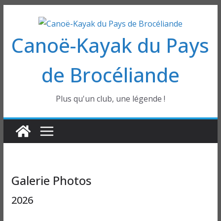
Passer
au
Canoë-Kayak du Pays
contenu
de Brocéliande
Plus qu'un club, une légende !
Galerie Photos
2026