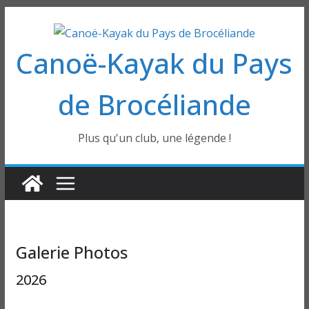
Passer
au
Canoë-Kayak du Pays
contenu
de Brocéliande
Plus qu'un club, une légende !
Galerie Photos
2026