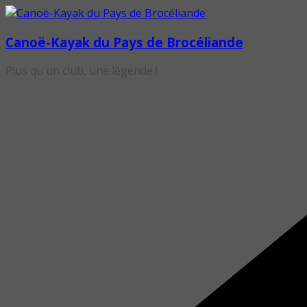
Passer
au
Canoë-Kayak du Pays de Brocéliande
contenu
Plus qu'un club, une légende !