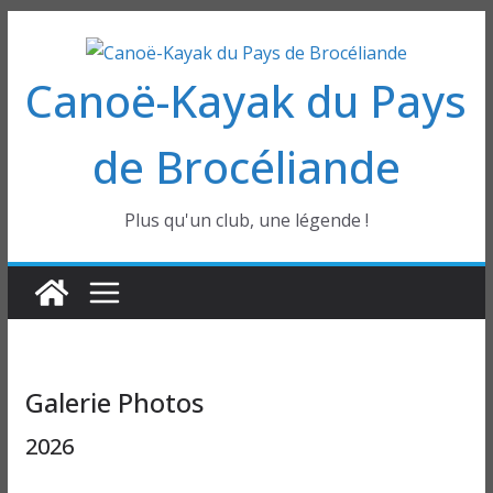
Passer
au
Canoë-Kayak du Pays
contenu
de Brocéliande
Plus qu'un club, une légende !
Galerie Photos
2026