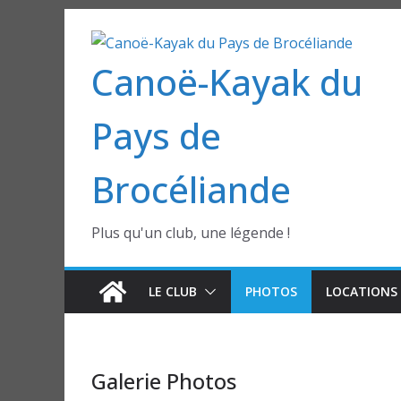
Passer
au
Canoë-Kayak du
contenu
Pays de
Brocéliande
Plus qu'un club, une légende !
LE CLUB
PHOTOS
LOCATIONS 
Galerie Photos