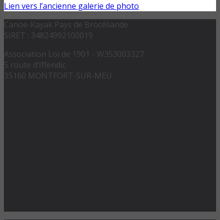
Lien vers l’ancienne galerie de photo
Canoë-Kayak Pays de Brocéliande
SIRET : 34824992100019
Association Loi de 1901 - W353003327
5 route d’Iffendic
35160 MONTFORT-SUR-MEU