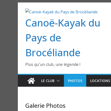
Passer
au
Canoë-Kayak du
contenu
Pays de
Brocéliande
Plus qu'un club, une légende !
LE CLUB
PHOTOS
LOCATIONS 
Galerie Photos